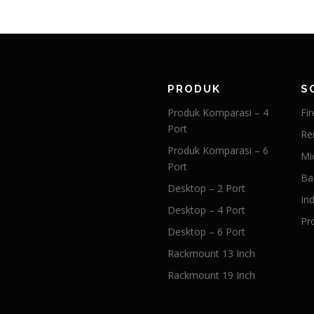
PRODUK
S
Produk Komparasi – 4
Fir
Port
Re
Produk Komparasi – 6
Mi
Port
Ba
Desktop – 2 Port
Ind
Desktop – 4 Port
Pr
Desktop – 6 Port
Rackmount 13 Inch
Rackmount 19 Inch