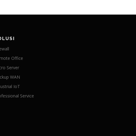
OLUSI
ewall
mote Office
cro Server
ckup WAN
ustrial IoT
ofessional Service